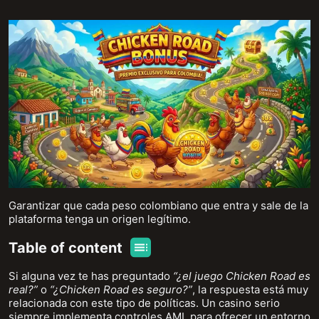
Garantizar que cada peso colombiano que entra y sale de la
plataforma tenga un origen legítimo.
Table of content
Si alguna vez te has preguntado
“¿el juego Chicken Road es
real?”
o
“¿Chicken Road es seguro?”
, la respuesta está muy
relacionada con este tipo de políticas. Un casino serio
siempre implementa controles AML para ofrecer un entorno