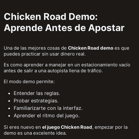
Chicken Road Demo:
Aprende Antes de Apostar
Una de las mejores cosas de
Chicken Road demo
es que
puedes practicar sin usar dinero real.
Es como aprender a manejar en un estacionamiento vacío
antes de salir a una autopista llena de tráfico.
El modo demo permite:
Entender las reglas.
Probar estrategias.
Familiarizarte con la interfaz.
Aprender el ritmo del juego.
Si eres nuevo en
el juego Chicken Road
, empezar por la
demo es una excelente idea.