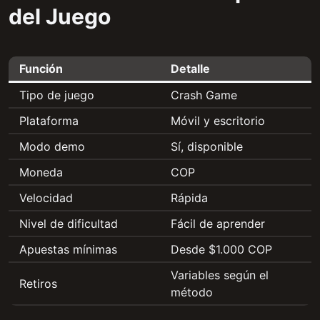
del Juego
Función
Detalle
Tipo de juego
Crash Game
Plataforma
Móvil y escritorio
Modo demo
Sí, disponible
Moneda
COP
Velocidad
Rápida
Nivel de dificultad
Fácil de aprender
Apuestas mínimas
Desde $1.000 COP
Variables según el
Retiros
método