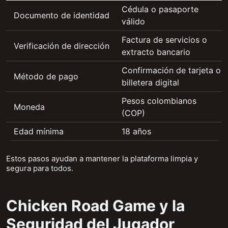
Cédula o pasaporte
Documento de identidad
válido
Factura de servicios o
Verificación de dirección
extracto bancario
Confirmación de tarjeta o
Método de pago
billetera digital
Pesos colombianos
Moneda
(COP)
Edad mínima
18 años
Estos pasos ayudan a mantener la plataforma limpia y
segura para todos.
Chicken Road Game y la
Seguridad del Jugador