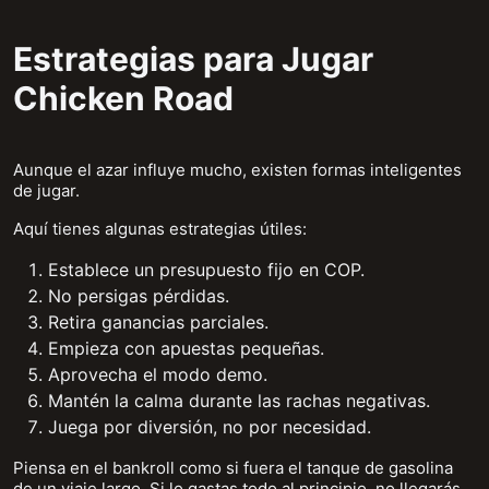
Estrategias para Jugar
Chicken Road
Aunque el azar influye mucho, existen formas inteligentes
de jugar.
Aquí tienes algunas estrategias útiles:
Establece un presupuesto fijo en COP.
No persigas pérdidas.
Retira ganancias parciales.
Empieza con apuestas pequeñas.
Aprovecha el modo demo.
Mantén la calma durante las rachas negativas.
Juega por diversión, no por necesidad.
Piensa en el bankroll como si fuera el tanque de gasolina
de un viaje largo. Si lo gastas todo al principio, no llegarás