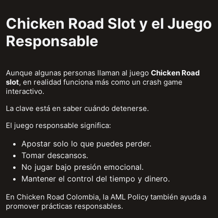
Chicken Road Slot y el Juego
Responsable
Aunque algunas personas llaman al juego
Chicken Road
slot
, en realidad funciona más como un crash game
interactivo.
La clave está en saber cuándo detenerse.
El juego responsable significa:
Apostar solo lo que puedes perder.
Tomar descansos.
No jugar bajo presión emocional.
Mantener el control del tiempo y dinero.
En Chicken Road Colombia, la AML Policy también ayuda a
promover prácticas responsables.