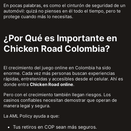
En pocas palabras, es como el cinturón de seguridad de un
automóvil: quizá no pienses en él todo el tiempo, pero te
protege cuando más lo necesitas.
¿Por Qué es Importante en
Chicken Road Colombia?
El crecimiento del juego online en Colombia ha sido
enorme. Cada vez más personas buscan experiencias
rápidas, entretenidas y accesibles desde el celular. Ahí es
donde entra
Chicken Road online
.
Pero con el crecimiento también llegan riesgos. Los
casinos confiables necesitan demostrar que operan de
manera legal y segura.
La AML Policy ayuda a que:
Tus retiros en COP sean más seguros.